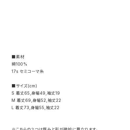
■素材
綿100%
17s セミコーマ糸
■サイズ(cm)
S 着丈65,身幅49,袖丈19
M 着丈69,身幅52,袖丈22
L 着丈73,身幅55,袖丈22
※こちらの２つは厚みと形が微妙に異なります。